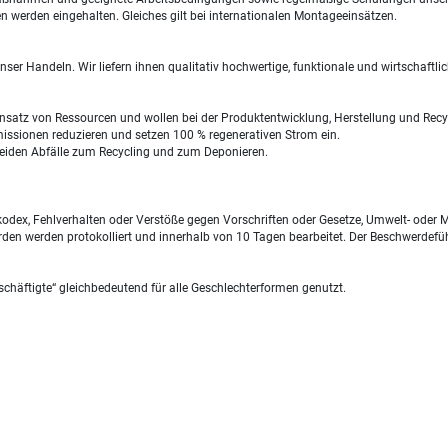
n werden eingehalten. Gleiches gilt bei internationalen Montageeinsätzen.
 Handeln. Wir liefern ihnen qualitativ hochwertige, funktionale und wirtschaftlic
nsatz von Ressourcen und wollen bei der Produktentwicklung, Herstellung und Recy
missionen reduzieren und setzen 100 % regenerativen Strom ein.
cheiden Abfälle zum Recycling und zum Deponieren.
odex, Fehlverhalten oder Verstöße gegen Vorschriften oder Gesetze, Umwelt- oder 
en werden protokolliert und innerhalb von 10 Tagen bearbeitet. Der Beschwerdefüh
eschäftigte“ gleichbedeutend für alle Geschlechterformen genutzt.