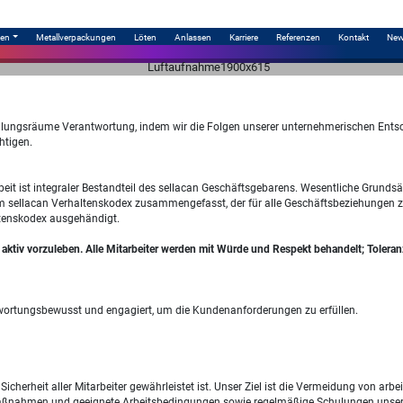
men
Metallverpackungen
Löten
Anlassen
Karriere
Referenzen
Kontakt
New
ungsräume Verantwortung, indem wir die Folgen unserer unternehmerischen Entsch
htigen.
t ist integraler Bestandteil des sellacan Geschäftsgebarens. Wesentliche Grundsä
m sellacan Verhaltenskodex zusammengefasst, der für alle Geschäftsbeziehungen z
altenskodex ausgehändigt.
aktiv vorzuleben. Alle Mitarbeiter werden mit Würde und Respekt behandelt; Tolera
rantwortungsbewusst und engagiert, um die Kundenanforderungen zu erfüllen.
 Sicherheit aller Mitarbeiter gewährleistet ist. Unser Ziel ist die Vermeidung von a
ßnahmen und geeignete Arbeitsbedingungen sowie regelmäßige Schulungen unserer